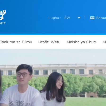
Lugha :
SW
|
Baru
Taaluma za Elimu
Utafiti Wetu
Maisha ya Chuo
M