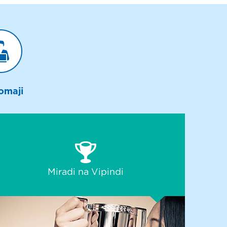
omaji
Miradi na Vipindi