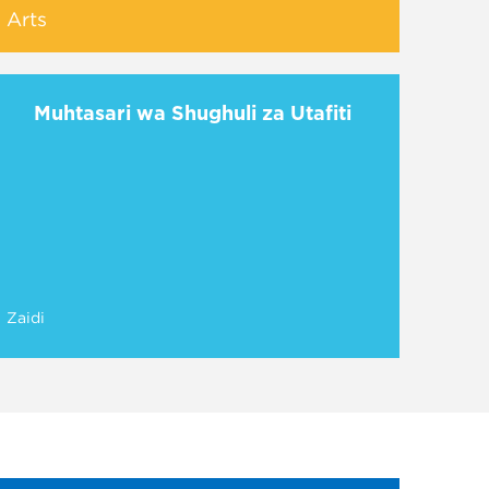
Arts
Muhtasari wa Shughuli za Utafiti
Zaidi