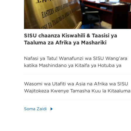
SISU chaanza Kiswahili & Taasisi ya
Taaluma za Afrika ya Mashariki
Nafasi ya Tatu! Wanafunzi wa SISU Wang’ara
katika Mashindano ya Kitaifa ya Hotuba ya
Kiswahili ya “Kombe la Shitu”
Wasomi wa Utafiti wa Asia na Afrika wa SISU
Wajitokeza Kwenye Tamasha Kuu la Kitaaluma
Barani Afrika!
Soma Zaidi