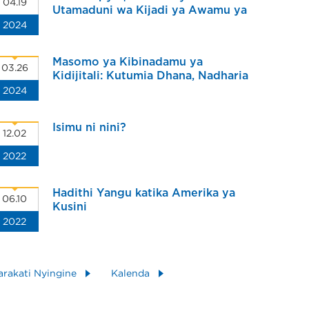
04.19
Utamaduni wa Kijadi ya Awamu ya
2024
Pili katika SISU Yakuja
Masomo ya Kibinadamu ya
03.26
Kidijitali: Kutumia Dhana, Nadharia
2024
na Maarifa katika Utafiti wa Isimu
Isimu ni nini?
12.02
2022
Hadithi Yangu katika Amerika ya
06.10
Kusini
2022
arakati Nyingine
Kalenda