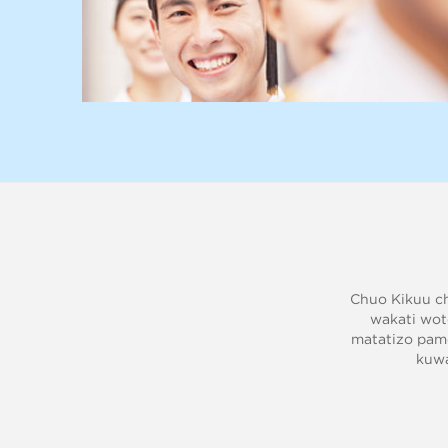
Chuo Kikuu ch
wakati wot
matatizo pamo
kuwa