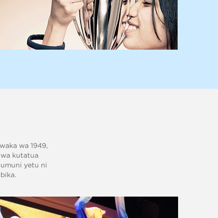
mwaka wa 1949,
 wa kutatua
humuni yetu ni
bika.