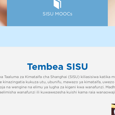
SISU MOOCs
Tembea SISU
a Taaluma za Kimataifa cha Shanghai (SISU) kiliasisiwa katika 
e kinazingatia kukuza utu, ubunifu, mawazo ya kimataifa, uwezo
ja na wengine na elimu ya lugha za kigeni kwa wanafunzi. Mad
elimisha wanafunzi ili kuwawezesha kuishi kama raia wanaowaji