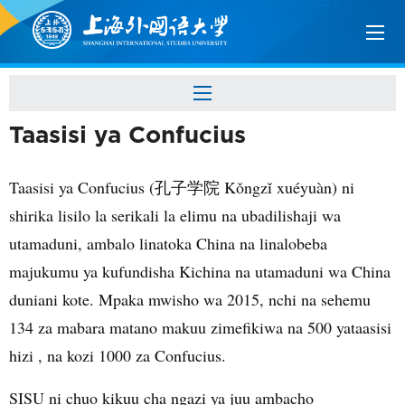
Taasisi ya Confucius
Taasisi ya Confucius (
孔子学院
Kǒ
ngz
ǐ
xu
é
yu
à
n) ni
shirika lisilo la serikali la elimu na ubadilishaji wa
utamaduni, ambalo linatoka China na linalobeba
majukumu ya kufundisha Kichina na utamaduni wa China
duniani kote. Mpaka mwisho wa 2015, nchi na sehemu
134 za mabara matano makuu zimefikiwa na 500 yataasisi
hizi , na kozi 1000 za Confucius.
SISU ni chuo kikuu cha ngazi ya juu ambacho