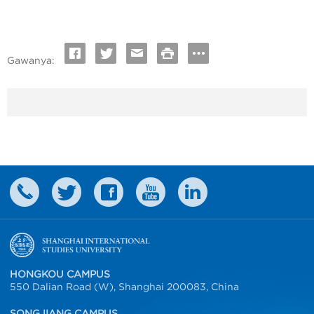
Gawanya:
HONGKOU CAMPUS
550 Dalian Road (W), Shanghai 200083, China
SONGJIANG CAMPUS