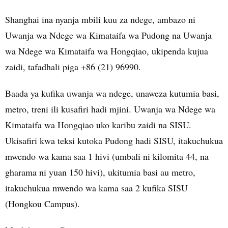
Shanghai ina nyanja mbili kuu za ndege, ambazo ni
Uwanja wa Ndege wa Kimataifa wa Pudong na Uwanja
wa Ndege wa Kimataifa wa Hongqiao, ukipenda kujua
zaidi, tafadhali piga +86 (21) 96990.
Baada ya kufika uwanja wa ndege, unaweza kutumia basi,
metro, treni ili kusafiri hadi mjini. Uwanja wa Ndege wa
Kimataifa wa Hongqiao uko karibu zaidi na SISU.
Ukisafiri kwa teksi kutoka Pudong hadi SISU, itakuchukua
mwendo wa kama saa 1 hivi (umbali ni kilomita 44, na
gharama ni yuan 150 hivi), ukitumia basi au metro,
itakuchukua mwendo wa kama saa 2 kufika SISU
(Hongkou Campus).