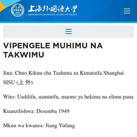
VIPENGELE MUHIMU NA
TAKWIMU
Jina
: Chuo Kikuu cha Taaluma za Kimataifa Shanghai
SISU (
上 外
)
Wito
:
Uadilifu, uaminifu, maono ya hekima na elimu pana
Kuanzilishwa
: Desemba 1949
Mkuu wa kwanza
: Jiang Yufang