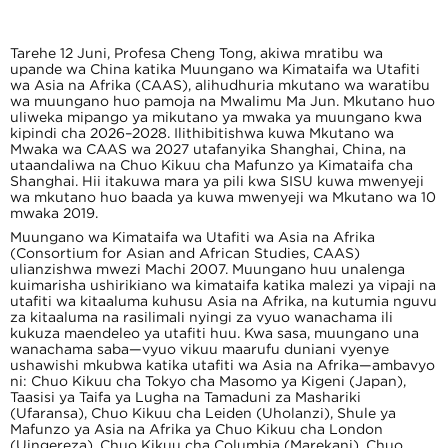
Tarehe 12 Juni, Profesa Cheng Tong, akiwa mratibu wa
upande wa China katika Muungano wa Kimataifa wa Utafiti
wa Asia na Afrika (CAAS), alihudhuria mkutano wa waratibu
wa muungano huo pamoja na Mwalimu Ma Jun. Mkutano huo
uliweka mipango ya mikutano ya mwaka ya muungano kwa
kipindi cha 2026–2028. Ilithibitishwa kuwa Mkutano wa
Mwaka wa CAAS wa 2027 utafanyika Shanghai, China, na
utaandaliwa na Chuo Kikuu cha Mafunzo ya Kimataifa cha
Shanghai. Hii itakuwa mara ya pili kwa SISU kuwa mwenyeji
wa mkutano huo baada ya kuwa mwenyeji wa Mkutano wa 10
mwaka 2019.
Muungano wa Kimataifa wa Utafiti wa Asia na Afrika
(Consortium for Asian and African Studies, CAAS)
ulianzishwa mwezi Machi 2007. Muungano huu unalenga
kuimarisha ushirikiano wa kimataifa katika malezi ya vipaji na
utafiti wa kitaaluma kuhusu Asia na Afrika, na kutumia nguvu
za kitaaluma na rasilimali nyingi za vyuo wanachama ili
kukuza maendeleo ya utafiti huu. Kwa sasa, muungano una
wanachama saba—vyuo vikuu maarufu duniani vyenye
ushawishi mkubwa katika utafiti wa Asia na Afrika—ambavyo
ni: Chuo Kikuu cha Tokyo cha Masomo ya Kigeni (Japan),
Taasisi ya Taifa ya Lugha na Tamaduni za Mashariki
(Ufaransa), Chuo Kikuu cha Leiden (Uholanzi), Shule ya
Mafunzo ya Asia na Afrika ya Chuo Kikuu cha London
(Uingereza), Chuo Kikuu cha Columbia (Marekani), Chuo