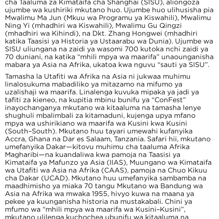
cha Taaluma za Kimataifa cha Shanghai (SISU), aliongoza
ujumbe wa kushiriki mkutano huo. Ujumbe huo ulihusisha pia
Mwalimu Ma Jun (Mkuu wa Programu ya Kiswahili), Mwalimu
Ning Yi (mhadhiri wa Kiswahili), Mwalimu Gu Qingzi
(mhadhiri wa Kihindi), na Dkt. Zhang Hongwei (mhadhiri
katika Taasisi ya Historia ya Ustaarabu wa Dunia). Ujumbe wa
SISU uliungana na zaidi ya wasomi 700 kutoka nchi zaidi ya
70 duniani, na katika “mhili mpya wa maarifa” unaounganisha
mabara ya Asia na Afrika, ukatoa kwa nguvu “sauti ya SISU”.
Tamasha la Utafiti wa Afrika na Asia ni jukwaa muhimu
linalosukuma mabadiliko ya mitazamo na mifumo ya
uzalishaji wa maarifa. Linalenga kuvuka mipaka ya jadi ya
tafiti za kieneo, na kupitia mbinu bunifu ya “ConFest”
inayochanganya mkutano wa kitaaluma na tamasha lenye
shughuli mbalimbali za kitamaduni, kujenga upya mfano
mpya wa ushirikiano wa maarifa wa Kusini kwa Kusini
(South–South). Mkutano huu tayari umewahi kufanyika
Accra, Ghana na Dar es Salaam, Tanzania. Safari hii, mkutano
umefanyika Dakar—kitovu muhimu cha taaluma Afrika
Magharibi—na kuandaliwa kwa pamoja na Taasisi ya
Kimataifa ya Mafunzo ya Asia (IIAS), Muungano wa Kimataifa
wa Utafiti wa Asia na Afrika (CAAS), pamoja na Chuo Kikuu
cha Dakar (UCAD). Mkutano huu umefanyika sambamba na
maadhimisho ya miaka 70 tangu Mkutano wa Bandung wa
Asia na Afrika wa mwaka 1955, hivyo kuwa na maana ya
pekee ya kuunganisha historia na mustakabali. Chini ya
mfumo wa “mhili mpya wa maarifa wa Kusini–Kusini”,
mkutano ulilenga kuchochea ubunifu wa kitaaluma na