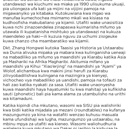
utandawazi wa kiuchumi wa miaka ya 1990 ulisukuma ukuaji,
pia uliongeza ufa kati ya mijini na vijijini pamoja na
migawanyiko ya kitabaka. Kutokuwiana kwa mgao wa
manufaa kumechochea msimamo mkali wa kisiasa na
kudhoofisha makubaliano ya kijamii. Utafiti wake unasisitiza
kuwa nchi zinazoendelea zinapaswa kuimarisha mifumo ya
utawala ili kupatanisha mishtuko ya utandawazi na kukuza
maendeleo ya haki—ili kuzuia nguvu za uchumi zisigeuke
kuwa chanzo cha msambaratiko wa kijamii.
Dkt. Zhang Hongwei kutoka Taasisi ya Historia ya Ustaarabu
wa Dunia alivuka mipaka ya mabara kwa kulinganisha ueneaji
na mabadiliko ya mifumo ya maandishi ya Kiarabu katika Asia
ya Mashariki na Afrika Magharibi. Akitumia mifano ya
maandishi ya Kihui “Xiao’erjing” na maandishi ya “Ajami” ya
Wolof, alichambua kwa makini jinsi herufi za Kiarabu
zilivyobadilishwa kulingana na mazingira ya kienyeji,
vichocheo vya mabadiliko ya uandishi, pamoja na tofauti za
hali zao katika nyakati za sasa. Utafiti wake unaonyesha
kuwa maandishi haya hayatumiki tu kwa mahitaji ya kufikisha
sauti (phonetic) bali pia kama alama za utambulisho na urithi
wa kitamaduni.
Katika kipindi cha mkutano, wasomi wa SISU pia walishiriki
kwa bidii katika mijadala ya mezani (roundtables) na kufanya
mazungumzo ya kina na watafiti wenzao kuhusu masuala
kama ufundishaji wa lugha, mazungumzo ya ustaarabu, na
mbinu mpya za utafiti wa kieneo. Wasomi waliohudhuria
walieleza kuwa mkutano wa Dakar ni jaribio la kishujaa la