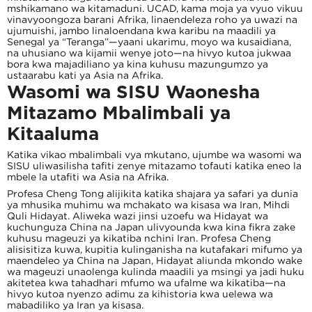
mshikamano wa kitamaduni. UCAD, kama moja ya vyuo vikuu
vinavyoongoza barani Afrika, linaendeleza roho ya uwazi na
ujumuishi, jambo linaloendana kwa karibu na maadili ya
Senegal ya “Teranga”—yaani ukarimu, moyo wa kusaidiana,
na uhusiano wa kijamii wenye joto—na hivyo kutoa jukwaa
bora kwa majadiliano ya kina kuhusu mazungumzo ya
ustaarabu kati ya Asia na Afrika.
Wasomi wa SISU Waonesha
Mitazamo Mbalimbali ya
Kitaaluma
Katika vikao mbalimbali vya mkutano, ujumbe wa wasomi wa
SISU uliwasilisha tafiti zenye mitazamo tofauti katika eneo la
mbele la utafiti wa Asia na Afrika.
Profesa Cheng Tong alijikita katika shajara ya safari ya dunia
ya mhusika muhimu wa mchakato wa kisasa wa Iran, Mihdi
Quli Hidayat. Aliweka wazi jinsi uzoefu wa Hidayat wa
kuchunguza China na Japan ulivyounda kwa kina fikra zake
kuhusu mageuzi ya kikatiba nchini Iran. Profesa Cheng
alisisitiza kuwa, kupitia kulinganisha na kutafakari mifumo ya
maendeleo ya China na Japan, Hidayat aliunda mkondo wake
wa mageuzi unaolenga kulinda maadili ya msingi ya jadi huku
akitetea kwa tahadhari mfumo wa ufalme wa kikatiba—na
hivyo kutoa nyenzo adimu za kihistoria kwa uelewa wa
mabadiliko ya Iran ya kisasa.