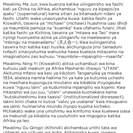
Mwalimu Ma Jun, kwa kuanzia katika ulinganisho wa fasihi
kati ya China na Afrika, alichambua “nguvu za kipepo/za
ajabu” (supernatural) kama sitiari za kitamaduni ndani ya
fasihi. Utafiti wake unaonyesha kuwa: katika fasihi ya
Kiswahili, taswira ya “mchawi” (mchawi) huashiria uasi dhidi
ya maumbile pamoja na “kuamka” kwa ufahamu fulani; ilhali
katika fasihi ya Kichina, taswira ya “mtawa wa Tao” mara
nyingi huonyesha azma ya ulinganifu na maelewano ya
“mbingu na mwanadamu” (天人合一). Kwa kulinganisha
taswira hizi katika kazi husika, alichunguza jinsi tamaduni
tofauti zinavyotumia wahusika hawa kueleza mitazamo na
imaginations zao kuhusu “maumbile—mpangilio—maarifa”.
Mwalimu Ning Yi (Kiswahili) alitoa uchambuzi wa kina
kuhusu jadi maalum ya Afrika Mashariki iitwayo “UTANI”.
Akitumia mfano wa kesi ya kikoloni Tanganyika ya mwaka
1934, alieleza namna hekima hii ya kale ya kutumia ucheshi
na masihara kupunguza mvutano wa kikabila ilivyogeuka
kuwa “nguvu laini” ya kudumisha mpangilio wa kijamii. Kwa
mtazamo wa juu juu, “utani” unaweza kuonekana kama
“kutokuheshimu kwa taasisi” (institutionalized disrespect),
lakini kiini chake ni kutoa “valvu ya usalama” kwa msuguano
wa jamii: huimarisha miundo iliyopo kupitia kicheko.
Mchakato wake una umuhimu wa kimfumo kwa kuelewa siasa
za makundi ya kikabila na usuluhishi wa migogoro katika
Afrika ya leo.
Mwalimu Gu Qingzi (Kihindi) alichambua urithi tata wa
uliberali wa uchumi wa India. Alibainisha kuwa, ingawa